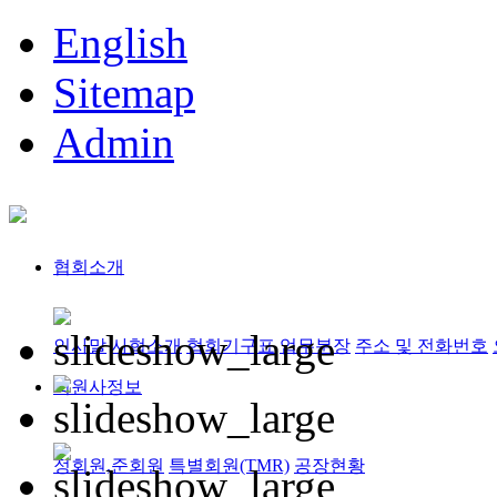
English
Sitemap
Admin
협회소개
인사말
사협소개
협회기구표
업무분장
주소 및 전화번호
회원사정보
정회원,준회원
특별회원(TMR)
공장현황