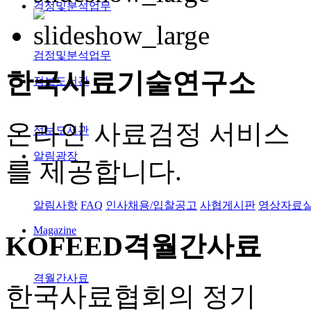
검정및분석업무
검정및분석업무
한국사료
기술연구소
정보도서관
온라인 사료검정 서비스
정보도서관
알림광장
를 제공합니다.
알림사항
FAQ
인사채용/입찰공고
사협게시판
영상자료
Magazine
KOFEED
격월간사료
격월간사료
한국사료협회의 정기