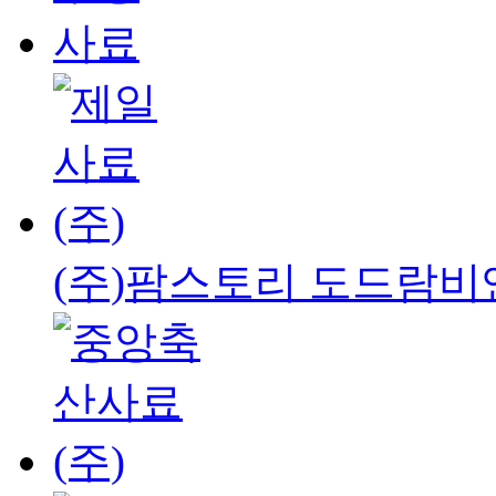
(주)팜스토리 도드람비