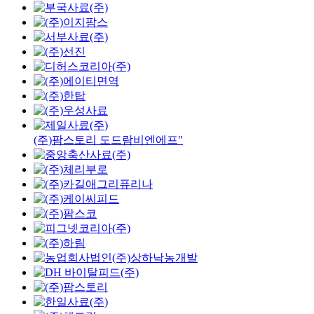
(주)팜스토리 도드람비엔에프"