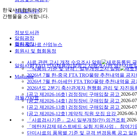
한국사료협회의 정기
정보도서관
간행물을 소개합니다.
정보도서관
알림광장
알림광장
축산 및 사료 산업뉴스
회원사 및 협회동정
사료 관련 고시 개정 수요조사 알림
알림사항
FAQ
인사채용/입찰공고
사협게시판
영상자료
「식품의 기준 및 규격」일부개정고시 알림
2026년 7월 한-중국 FTA TRQ물량 추천내역을
Magazine
2026년 7월 한-아세안 FTA TRQ물량 추천내역
2026년도 2분기 축산관계자 현행화 관리 및 자진등
2026-07
[공고 제2026-16호] 검정장비 구매입찰 공고
격월간사료
2026-07
[공고 제2026-14호] 검정장비 구매입찰 공고
2026-07
[공고 제2026-13호] 검정장비 구매입찰 공고
2026-06-
[공고 제2026-12호] 계약직 직원 모집 요강
2026
「사료검사기준」고시 일부개정(안) 의견조회
「메탄저감제 테스트베드 실험 지원사업」 참여기
단미사료의 품목별 기준 및 규격 변경등록 공고 알