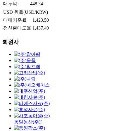
대두박
448.34
USD 환율(USD/KRW)
매매기준율
1,423.50
전신환매도율
1,437.40
회원사
동일농산(주)"