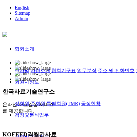
English
Sitemap
Admin
협회소개
인사말
사협소개
협회기구표
업무분장
주소 및 전화번호
회원사정보
한국사료
기술연구소
정회원,준회원
특별회원(TMR)
공장현황
온라인 사료검정 서비스
를 제공합니다.
검정및분석업무
KOFEED
격월간사료
검정및분석업무