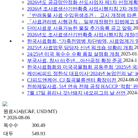
2026년도 공급망안정화 선도사업자 제1차 선정계획
2026년 조사료생산기반확충 사업시행지침 2차 개정
「반려동물 사료 수입위생조건」 고시 개정에 따른 
「사료관리법 시행규칙」 일부개정령안 입법예고 
20
단미사료로 사용가능한 물질 추가등록 공고 알림
2026년도 조사료생산기반확충 사업시행지침 개정(안
한국사료협회, “가축전염병 차단방역, 사료업계가 
2
2025년 사료업무 담당자 신년 워크숍 성황리 개최
2025-01
24/25년 미국 옥수수 수확 품질 설명회 개최
2024-1
부국사료, 창사 61주년…아산공장 확장 준공
한국사료협회와 미국곡물협회 공동주최 ‘2025년 
케이씨피드 정한식 대표이사‘2024년 농업인의 날’
2024-08-
CJ피드앤케어, CJ 칠곡물류센터 확장이전
천하제일사료, 5년 연속 전체 공장 HACCP ‘적합’ 
2024
7월 17일 퓨리나 갓난돼지 네오피그의 날 선언
원료시세(C&F, USD/MT)
* 2026-08-06
옥수수
300.49
대두
549.93