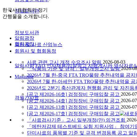
한국사료협회의 정기
정보도서관
간행물을 소개합니다.
정보도서관
알림광장
알림광장
축산 및 사료 산업뉴스
회원사 및 협회동정
2026-08-03
사료 관련 고시 개정 수요조사 알림
알림사항
FAQ
인사채용/입찰공고
사협게시판
영상자료
2026-08
「식품의 기준 및 규격」일부개정고시 알림
2026년 7월 한-중국 FTA TRQ물량 추천내역을
Magazine
2026년 7월 한-아세안 FTA TRQ물량 추천내역
2026년도 2분기 축산관계자 현행화 관리 및 자진등
2026-07
[공고 제2026-16호] 검정장비 구매입찰 공고
격월간사료
2026-07
[공고 제2026-14호] 검정장비 구매입찰 공고
2026-07
[공고 제2026-13호] 검정장비 구매입찰 공고
[공고 제2026-17호] 검정장비 구매입찰 공고
2026
「사료검사기준」고시 일부개정(안) 의견조회
「메탄저감제 테스트베드 실험 지원사업」 참여기
단미사료의 품목별 기준 및 규격 변경등록 공고 알