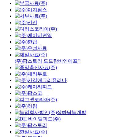
(주)팜스토리 도드람비엔에프"