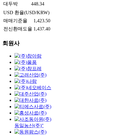
대두박
448.34
USD 환율(USD/KRW)
매매기준율
1,423.50
전신환매도율
1,437.40
회원사
동일농산(주)"