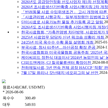
2026년도 공급망안정화 선도사업자 제1차 선정계획
2026년 조사료생산기반확충 사업시행지침 2차 개정
「반려동물 사료 수입위생조건」 고시 개정에 따른 
「사료관리법 시행규칙」 일부개정령안 입법예고 
20
단미사료로 사용가능한 물질 추가등록 공고 알림
2026년도 조사료생산기반확충 사업시행지침 개정(안
한국사료협회, “가축전염병 차단방역, 사료업계가 
2
2025년 사료업무 담당자 신년 워크숍 성황리 개최
2025-01
24/25년 미국 옥수수 수확 품질 설명회 개최
2024-1
부국사료, 창사 61주년…아산공장 확장 준공
한국사료협회와 미국곡물협회 공동주최 ‘2025년 
케이씨피드 정한식 대표이사‘2024년 농업인의 날’
2024-08-
CJ피드앤케어, CJ 칠곡물류센터 확장이전
천하제일사료, 5년 연속 전체 공장 HACCP ‘적합’ 
2024
7월 17일 퓨리나 갓난돼지 네오피그의 날 선언
원료시세(C&F, USD/MT)
* 2026-08-06
옥수수
300.49
대두
549.93