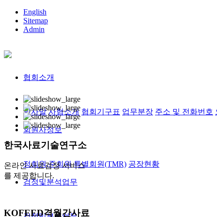
English
Sitemap
Admin
협회소개
인사말
사협소개
협회기구표
업무분장
주소 및 전화번호
회원사정보
한국사료
기술연구소
정회원,준회원
특별회원(TMR)
공장현황
온라인 사료검정 서비스
를 제공합니다.
검정및분석업무
KOFEED
격월간사료
검정및분석업무