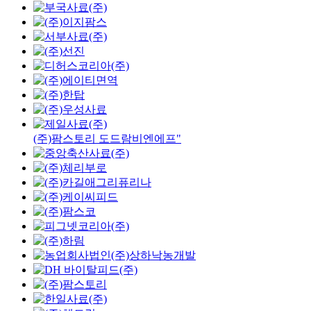
(주)팜스토리 도드람비엔에프"