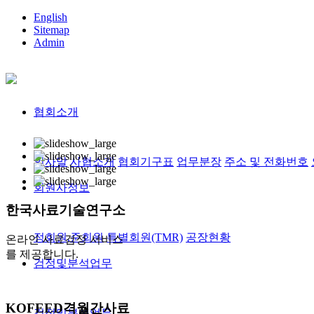
English
Sitemap
Admin
협회소개
인사말
사협소개
협회기구표
업무분장
주소 및 전화번호
회원사정보
한국사료
기술연구소
정회원,준회원
특별회원(TMR)
공장현황
온라인 사료검정 서비스
를 제공합니다.
검정및분석업무
KOFEED
격월간사료
검정및분석업무