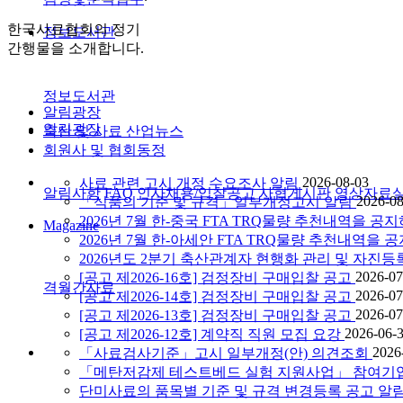
한국사료협회의 정기
정보도서관
간행물을 소개합니다.
정보도서관
알림광장
알림광장
축산 및 사료 산업뉴스
회원사 및 협회동정
2026-08-03
사료 관련 고시 개정 수요조사 알림
알림사항
FAQ
인사채용/입찰공고
사협게시판
영상자료
2026-08
「식품의 기준 및 규격」일부개정고시 알림
2026년 7월 한-중국 FTA TRQ물량 추천내역을
Magazine
2026년 7월 한-아세안 FTA TRQ물량 추천내역
2026년도 2분기 축산관계자 현행화 관리 및 자진등
2026-07
[공고 제2026-16호] 검정장비 구매입찰 공고
격월간사료
2026-07
[공고 제2026-14호] 검정장비 구매입찰 공고
2026-07
[공고 제2026-13호] 검정장비 구매입찰 공고
2026-06-
[공고 제2026-12호] 계약직 직원 모집 요강
2026
「사료검사기준」고시 일부개정(안) 의견조회
「메탄저감제 테스트베드 실험 지원사업」 참여기
단미사료의 품목별 기준 및 규격 변경등록 공고 알