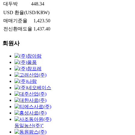
대두박
448.34
USD 환율(USD/KRW)
매매기준율
1,423.50
전신환매도율
1,437.40
회원사
동일농산(주)"