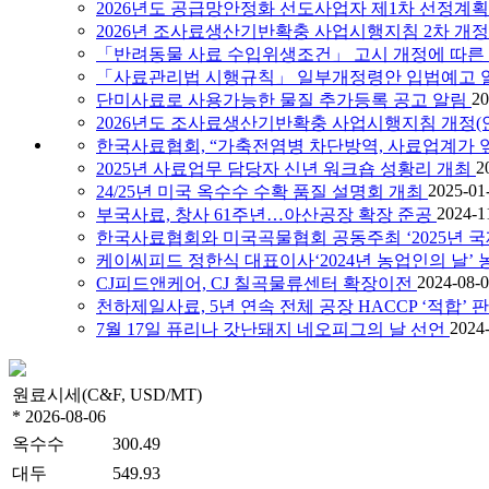
2026년도 공급망안정화 선도사업자 제1차 선정계획
2026년 조사료생산기반확충 사업시행지침 2차 개정
「반려동물 사료 수입위생조건」 고시 개정에 따른 
「사료관리법 시행규칙」 일부개정령안 입법예고 
20
단미사료로 사용가능한 물질 추가등록 공고 알림
2026년도 조사료생산기반확충 사업시행지침 개정(안
한국사료협회, “가축전염병 차단방역, 사료업계가 
2
2025년 사료업무 담당자 신년 워크숍 성황리 개최
2025-01
24/25년 미국 옥수수 수확 품질 설명회 개최
2024-1
부국사료, 창사 61주년…아산공장 확장 준공
한국사료협회와 미국곡물협회 공동주최 ‘2025년 
케이씨피드 정한식 대표이사‘2024년 농업인의 날’
2024-08-
CJ피드앤케어, CJ 칠곡물류센터 확장이전
천하제일사료, 5년 연속 전체 공장 HACCP ‘적합’ 
2024
7월 17일 퓨리나 갓난돼지 네오피그의 날 선언
원료시세(C&F, USD/MT)
* 2026-08-06
옥수수
300.49
대두
549.93