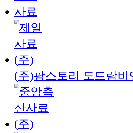
(주)팜스토리 도드람비