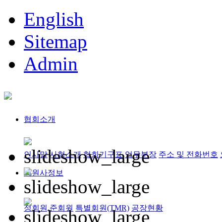
English
Sitemap
Admin
협회소개
인사말
사협소개
협회기구표
업무분장
주소 및 전화번호
회원사정보
정회원,준회원
특별회원(TMR)
공장현황