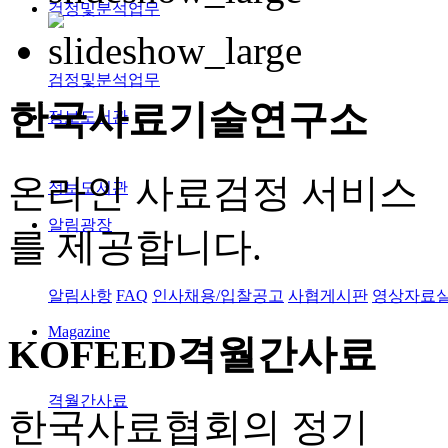
검정및분석업무
검정및분석업무
한국사료
기술연구소
정보도서관
온라인 사료검정 서비스
정보도서관
알림광장
를 제공합니다.
알림사항
FAQ
인사채용/입찰공고
사협게시판
영상자료
Magazine
KOFEED
격월간사료
격월간사료
한국사료협회의 정기