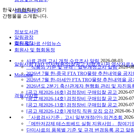
한국사료협회의 정기
정보도서관
간행물을 소개합니다.
정보도서관
알림광장
알림광장
축산 및 사료 산업뉴스
회원사 및 협회동정
2026-08-03
사료 관련 고시 개정 수요조사 알림
알림사항
FAQ
인사채용/입찰공고
사협게시판
영상자료
2026-08
「식품의 기준 및 규격」일부개정고시 알림
2026년 7월 한-중국 FTA TRQ물량 추천내역을
Magazine
2026년 7월 한-아세안 FTA TRQ물량 추천내역
2026년도 2분기 축산관계자 현행화 관리 및 자진등
2026-07
[공고 제2026-16호] 검정장비 구매입찰 공고
격월간사료
2026-07
[공고 제2026-14호] 검정장비 구매입찰 공고
2026-07
[공고 제2026-13호] 검정장비 구매입찰 공고
2026-06-
[공고 제2026-12호] 계약직 직원 모집 요강
2026
「사료검사기준」고시 일부개정(안) 의견조회
「메탄저감제 테스트베드 실험 지원사업」 참여기
단미사료의 품목별 기준 및 규격 변경등록 공고 알