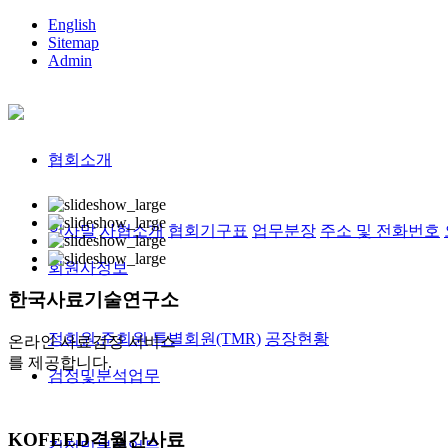
English
Sitemap
Admin
협회소개
인사말
사협소개
협회기구표
업무분장
주소 및 전화번호
회원사정보
한국사료
기술연구소
정회원,준회원
특별회원(TMR)
공장현황
온라인 사료검정 서비스
를 제공합니다.
검정및분석업무
KOFEED
격월간사료
검정및분석업무