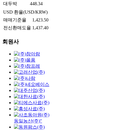
대두박
448.34
USD 환율(USD/KRW)
매매기준율
1,423.50
전신환매도율
1,437.40
회원사
동일농산(주)"