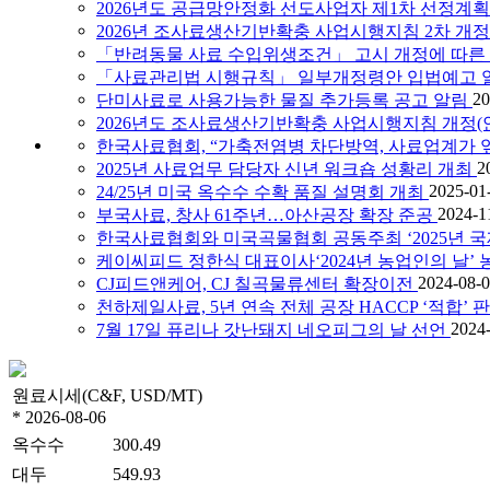
2026년도 공급망안정화 선도사업자 제1차 선정계획
2026년 조사료생산기반확충 사업시행지침 2차 개정
「반려동물 사료 수입위생조건」 고시 개정에 따른 
「사료관리법 시행규칙」 일부개정령안 입법예고 
20
단미사료로 사용가능한 물질 추가등록 공고 알림
2026년도 조사료생산기반확충 사업시행지침 개정(안
한국사료협회, “가축전염병 차단방역, 사료업계가 
2
2025년 사료업무 담당자 신년 워크숍 성황리 개최
2025-01
24/25년 미국 옥수수 수확 품질 설명회 개최
2024-1
부국사료, 창사 61주년…아산공장 확장 준공
한국사료협회와 미국곡물협회 공동주최 ‘2025년 
케이씨피드 정한식 대표이사‘2024년 농업인의 날’
2024-08-
CJ피드앤케어, CJ 칠곡물류센터 확장이전
천하제일사료, 5년 연속 전체 공장 HACCP ‘적합’ 
2024
7월 17일 퓨리나 갓난돼지 네오피그의 날 선언
원료시세(C&F, USD/MT)
* 2026-08-06
옥수수
300.49
대두
549.93