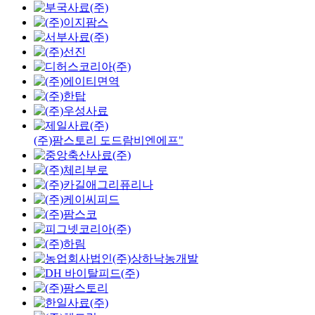
(주)팜스토리 도드람비엔에프"