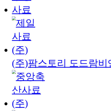
(주)팜스토리 도드람비