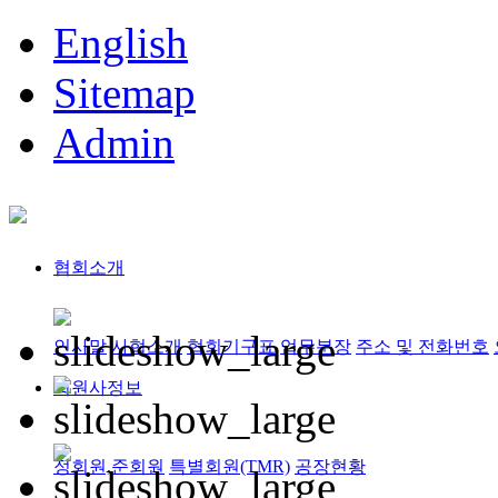
English
Sitemap
Admin
협회소개
인사말
사협소개
협회기구표
업무분장
주소 및 전화번호
회원사정보
정회원,준회원
특별회원(TMR)
공장현황