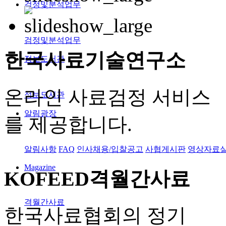
검정및분석업무
검정및분석업무
한국사료
기술연구소
정보도서관
온라인 사료검정 서비스
정보도서관
알림광장
를 제공합니다.
알림사항
FAQ
인사채용/입찰공고
사협게시판
영상자료
Magazine
KOFEED
격월간사료
격월간사료
한국사료협회의 정기