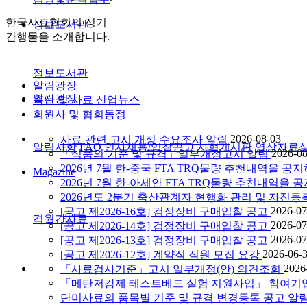
한국사료협회의 정기
정보도서관
간행물을 소개합니다.
정보도서관
알림광장
알림광장
축산 및 사료 산업뉴스
회원사 및 협회동정
2026-08-03
사료 관련 고시 개정 수요조사 알림
알림사항
FAQ
인사채용/입찰공고
사협게시판
영상자료
2026-08
「식품의 기준 및 규격」일부개정고시 알림
2026년 7월 한-중국 FTA TRQ물량 추천내역을
Magazine
2026년 7월 한-아세안 FTA TRQ물량 추천내역
2026년도 2분기 축산관계자 현행화 관리 및 자진등
2026-07
[공고 제2026-16호] 검정장비 구매입찰 공고
격월간사료
2026-07
[공고 제2026-14호] 검정장비 구매입찰 공고
2026-07
[공고 제2026-13호] 검정장비 구매입찰 공고
2026-06-
[공고 제2026-12호] 계약직 직원 모집 요강
2026
「사료검사기준」고시 일부개정(안) 의견조회
「메탄저감제 테스트베드 실험 지원사업」 참여기
단미사료의 품목별 기준 및 규격 변경등록 공고 알