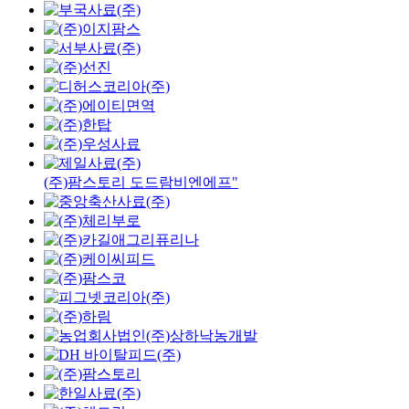
(주)팜스토리 도드람비엔에프"