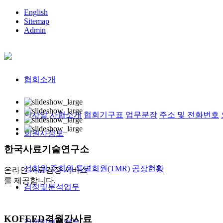
English
Sitemap
Admin
협회소개
인사말
사협소개
협회기구표
업무분장
주소 및 전화번호
회원사정보
한국사료
기술연구소
정회원,준회원
특별회원(TMR)
공장현황
온라인 사료검정 서비스
를 제공합니다.
검정및분석업무
KOFEED
격월간사료
검정및분석업무