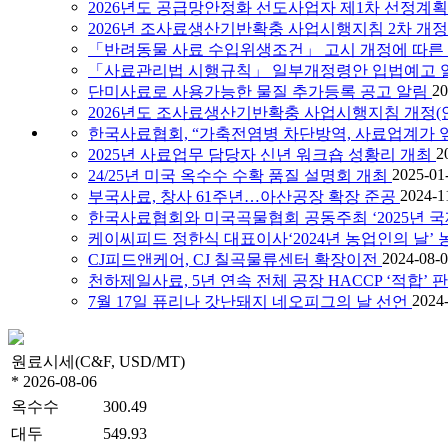
2026년도 공급망안정화 선도사업자 제1차 선정계획
2026년 조사료생산기반확충 사업시행지침 2차 개정
「반려동물 사료 수입위생조건」 고시 개정에 따른 
「사료관리법 시행규칙」 일부개정령안 입법예고 
20
단미사료로 사용가능한 물질 추가등록 공고 알림
2026년도 조사료생산기반확충 사업시행지침 개정(안
한국사료협회, “가축전염병 차단방역, 사료업계가 
2
2025년 사료업무 담당자 신년 워크숍 성황리 개최
2025-01
24/25년 미국 옥수수 수확 품질 설명회 개최
2024-1
부국사료, 창사 61주년…아산공장 확장 준공
한국사료협회와 미국곡물협회 공동주최 ‘2025년 
케이씨피드 정한식 대표이사‘2024년 농업인의 날’
2024-08-
CJ피드앤케어, CJ 칠곡물류센터 확장이전
천하제일사료, 5년 연속 전체 공장 HACCP ‘적합’ 
2024
7월 17일 퓨리나 갓난돼지 네오피그의 날 선언
원료시세(C&F, USD/MT)
* 2026-08-06
옥수수
300.49
대두
549.93