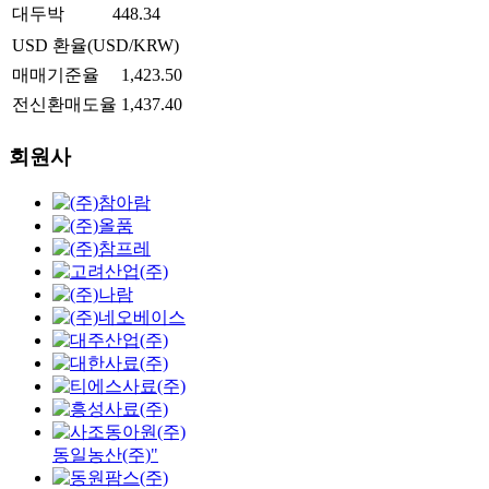
대두박
448.34
USD 환율(USD/KRW)
매매기준율
1,423.50
전신환매도율
1,437.40
회원사
동일농산(주)"