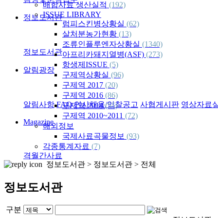
배합사료 생산실적
(192)
ISSUE LIBRARY
정보도서관
럼피스킨병상황실
(62)
살처분농가현황
(13)
조류인플루엔자상황실
(1340)
정보도서관
아프리카돼지열병(ASF)
(273)
항생제ISSUE
(5)
알림광장
구제역상황실
(96)
구제역 2017
(20)
구제역 2016
(86)
알림사항
FAQ
인사채용/입찰공고
사협게시판
영상자료
구제역 2014
(55)
구제역 2010~2011
(72)
Magazine
해외정보
국제사료곡물정보
(93)
각종통계자료
(7)
격월간사료
정보도서관 >
정보도서관
> 전체
정보도서관
구분