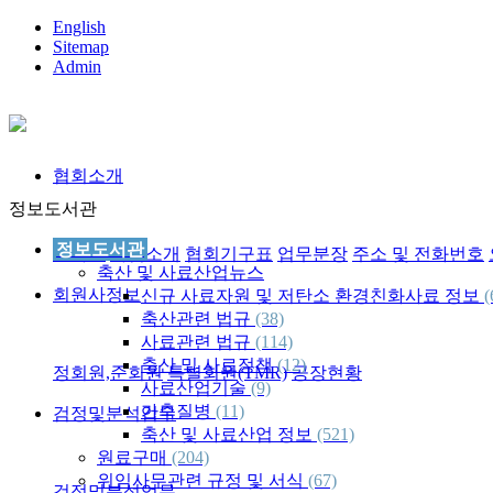
English
Sitemap
Admin
협회소개
정보도서관
정보도서관
인사말
사협소개
협회기구표
업무분장
주소 및 전화번호
축산 및 사료산업뉴스
회원사정보
신규 사료자원 및 저탄소 환경친화사료 정보
(
축산관련 법규
(38)
사료관련 법규
(114)
축산 및 사료정책
(12)
정회원,준회원
특별회원(TMR)
공장현황
사료산업기술
(9)
가축질병
(11)
검정및분석업무
축산 및 사료산업 정보
(521)
원료구매
(204)
위임사무관련 규정 및 서식
(67)
검정및분석업무