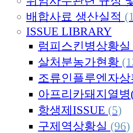
위임사무관련 규정 
배합사료 생산실적
(
ISSUE LIBRARY
럼피스킨병상황
살처분농가현황
(1
조류인플루엔자상
아프리카돼지열병(
항생제ISSUE
(5)
구제역상황실
(96)