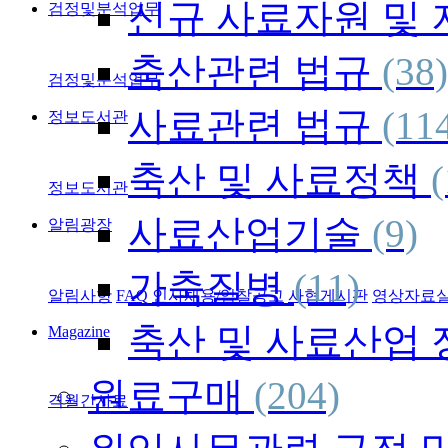
신규 사료자원 및
검정및분석업무
축산관련 법규
(38)
검정및분석업무
사료관련 법규
(11
정보도서관
축산 및 사료정책
(
정보도서관
사료산업기술
(9)
알림광장
가축질병
(11)
알림사항
FAQ
인사채용/입찰공고
사협게시판
영상자료
축산 및 사료산업
Magazine
원료구매
(204)
격월간사료