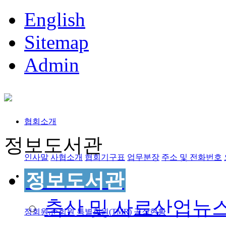
English
Sitemap
Admin
협회소개
정보도서관
인사말
사협소개
협회기구표
업무분장
주소 및 전화번호
정보도서관
회원사정보
축산 및 사료산업뉴
정회원,준회원
특별회원(TMR)
공장현황