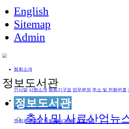
English
Sitemap
Admin
협회소개
정보도서관
인사말
사협소개
협회기구표
업무분장
주소 및 전화번호
정보도서관
회원사정보
축산 및 사료산업뉴
정회원,준회원
특별회원(TMR)
공장현황