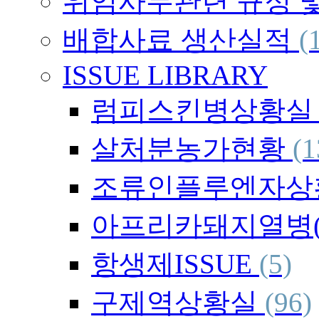
위임사무관련 규정 
배합사료 생산실적
(
ISSUE LIBRARY
럼피스킨병상황
살처분농가현황
(1
조류인플루엔자상
아프리카돼지열병(
항생제ISSUE
(5)
구제역상황실
(96)