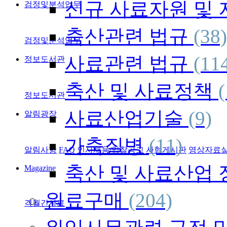
신규 사료자원 및
검정및분석업무
축산관련 법규
(38)
검정및분석업무
사료관련 법규
(11
정보도서관
축산 및 사료정책
(
정보도서관
사료산업기술
(9)
알림광장
가축질병
(11)
알림사항
FAQ
인사채용/입찰공고
사협게시판
영상자료
축산 및 사료산업
Magazine
원료구매
(204)
격월간사료