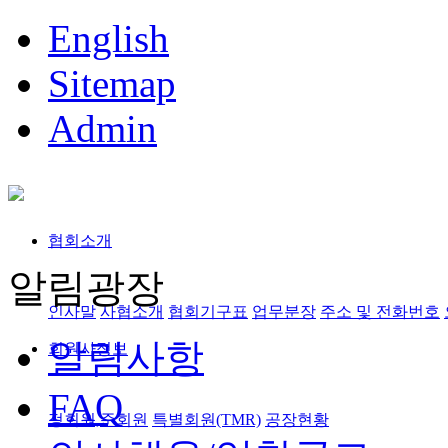
English
Sitemap
Admin
협회소개
알림광장
인사말
사협소개
협회기구표
업무분장
주소 및 전화번호
알림사항
회원사정보
FAQ
정회원,준회원
특별회원(TMR)
공장현황