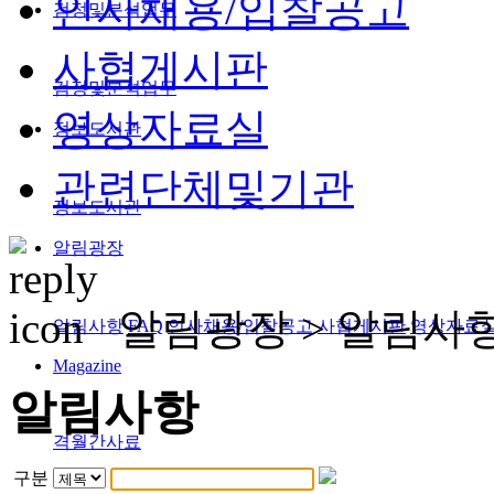
인사채용/입찰공고
검정및분석업무
사협게시판
검정및분석업무
영상자료실
정보도서관
관련단체및기관
정보도서관
알림광장
알림광장 >
알림사
알림사항
FAQ
인사채용/입찰공고
사협게시판
영상자료
Magazine
알림사항
격월간사료
구분