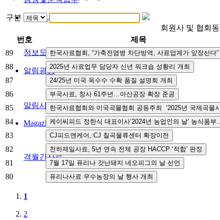
정보도서관
구분
회원사 및 협회
번호
제목
정보도서관
89
88
알림광장
87
86
알림사항
FAQ
인사채용/입찰공고
사협게시판
영상자료
85
84
Magazine
83
82
격월간사료
81
80
1
2