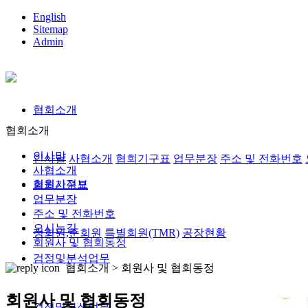
English
Sitemap
Admin
협회소개
협회소개
인사말
인사말
사협소개
협회기구표
업무분장
주소 및 전화번호
사협소개
회원사정보
협회기구표
업무분장
주소 및 전화번호
오시는길
정회원,준회원
특별회원(TMR)
공장현황
회원사 및 협회동정
검정및분석업무
협회소개 >
회원사 및 협회동정
회원사 및 협회동정
검정및분석업무