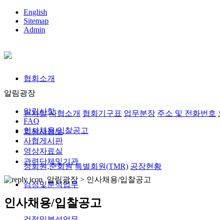
English
Sitemap
Admin
협회소개
알림광장
알림사항
인사말
사협소개
협회기구표
업무분장
주소 및 전화번호
FAQ
인사채용/입찰공고
회원사정보
사협게시판
영상자료실
관련단체및기관
정회원,준회원
특별회원(TMR)
공장현황
알림광장 >
인사채용/입찰공고
검정및분석업무
인사채용/입찰공고
검정및분석업무