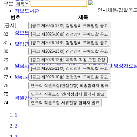
구분
인사채용/입찰공
정보도서관
번호
제목
[공지]
정보도서관
82
81
알림광장
80
79
알림사항
FAQ
인사채용/입찰공고
사협게시판
영상자료
78
Magazine
77
76
75
격월간사료
74
1
2
3