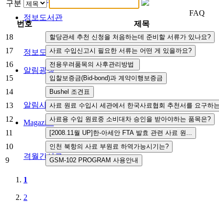
구분
FAQ
정보도서관
번호
제목
18
17
정보도서관
16
알림광장
15
14
알림사항
FAQ
인사채용/입찰공고
사협게시판
영상자료
13
12
Magazine
11
10
격월간사료
9
1
2