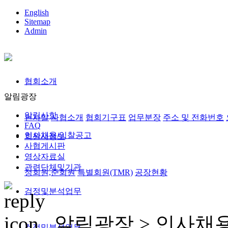
English
Sitemap
Admin
협회소개
알림광장
알림사항
인사말
사협소개
협회기구표
업무분장
주소 및 전화번호
FAQ
인사채용/입찰공고
회원사정보
사협게시판
영상자료실
관련단체및기관
정회원,준회원
특별회원(TMR)
공장현황
검정및분석업무
알림광장 >
인사채
검정및분석업무