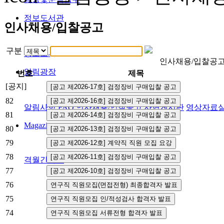
정보도서관
인사채용/입찰공고
구분
정보도서관
인사채용/입찰공
알림광장
번호
제목
[공지]
82
알림사항
FAQ
인사채용/입찰공고
사협게시판
영상자료
81
Magazine
80
79
78
격월간사료
77
76
75
74