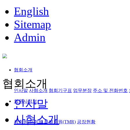
English
Sitemap
Admin
협회소개
협회소개
인사말
사협소개
협회기구표
업무분장
주소 및 전화번호
인사말
회원사정보
사협소개
정회원,준회원
특별회원(TMR)
공장현황