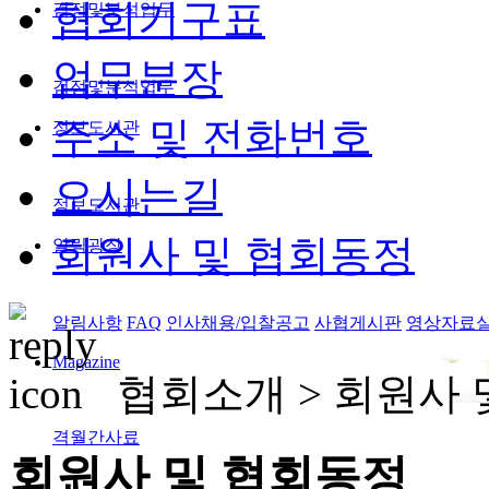
협회기구표
검정및분석업무
업무분장
검정및분석업무
주소 및 전화번호
정보도서관
오시는길
정보도서관
회원사 및 협회동정
알림광장
알림사항
FAQ
인사채용/입찰공고
사협게시판
영상자료
Magazine
협회소개 >
회원사 
격월간사료
회원사 및 협회동정