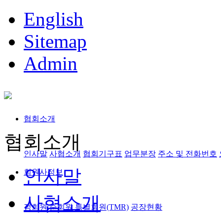
English
Sitemap
Admin
협회소개
협회소개
인사말
사협소개
협회기구표
업무분장
주소 및 전화번호
인사말
회원사정보
사협소개
정회원,준회원
특별회원(TMR)
공장현황