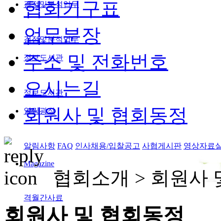
협회기구표
검정및분석업무
업무분장
검정및분석업무
주소 및 전화번호
정보도서관
오시는길
정보도서관
회원사 및 협회동정
알림광장
알림사항
FAQ
인사채용/입찰공고
사협게시판
영상자료
Magazine
협회소개 >
회원사 
격월간사료
회원사 및 협회동정