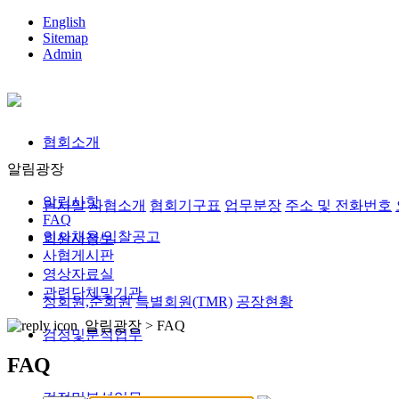
English
Sitemap
Admin
협회소개
알림광장
알림사항
인사말
사협소개
협회기구표
업무분장
주소 및 전화번호
FAQ
인사채용/입찰공고
회원사정보
사협게시판
영상자료실
관련단체및기관
정회원,준회원
특별회원(TMR)
공장현황
알림광장 >
FAQ
검정및분석업무
FAQ
검정및분석업무