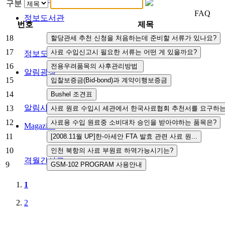
구분
FAQ
정보도서관
번호
제목
18
17
정보도서관
16
알림광장
15
14
알림사항
FAQ
인사채용/입찰공고
사협게시판
영상자료
13
12
Magazine
11
10
격월간사료
9
1
2