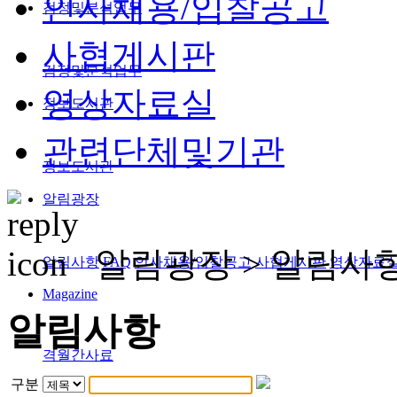
인사채용/입찰공고
검정및분석업무
사협게시판
검정및분석업무
영상자료실
정보도서관
관련단체및기관
정보도서관
알림광장
알림광장 >
알림사
알림사항
FAQ
인사채용/입찰공고
사협게시판
영상자료
Magazine
알림사항
격월간사료
구분