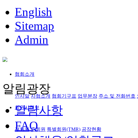
English
Sitemap
Admin
협회소개
알림광장
인사말
사협소개
협회기구표
업무분장
주소 및 전화번호
알림사항
회원사정보
FAQ
정회원,준회원
특별회원(TMR)
공장현황