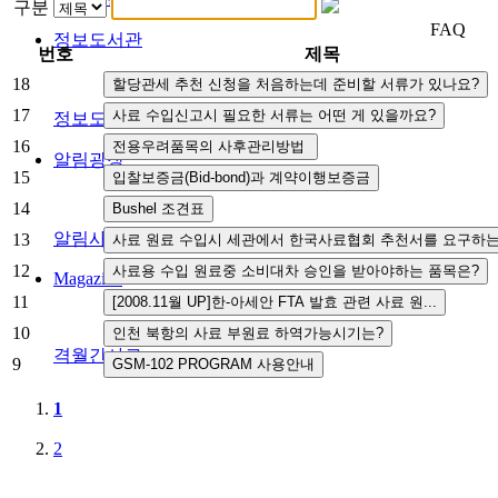
구분
FAQ
정보도서관
번호
제목
18
17
정보도서관
16
알림광장
15
14
알림사항
FAQ
인사채용/입찰공고
사협게시판
영상자료
13
12
Magazine
11
10
격월간사료
9
1
2