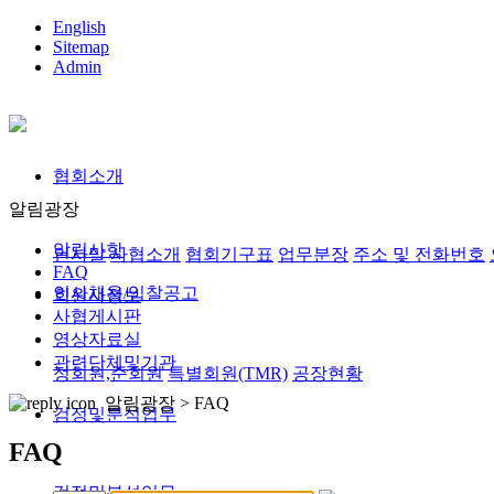
English
Sitemap
Admin
협회소개
알림광장
알림사항
인사말
사협소개
협회기구표
업무분장
주소 및 전화번호
FAQ
인사채용/입찰공고
회원사정보
사협게시판
영상자료실
관련단체및기관
정회원,준회원
특별회원(TMR)
공장현황
알림광장 >
FAQ
검정및분석업무
FAQ
검정및분석업무