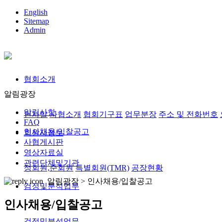
English
Sitemap
Admin
협회소개
알림광장
알림사항
인사말
사협소개
협회기구표
업무분장
주소 및 전화번호
FAQ
인사채용/입찰공고
회원사정보
사협게시판
영상자료실
관련단체및기관
정회원,준회원
특별회원(TMR)
공장현황
알림광장 >
인사채용/입찰공고
검정및분석업무
인사채용/입찰공고
검정및분석업무