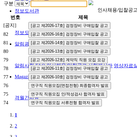
구분
인사채용/입찰공
정보도서관
번호
제목
[공지]
정보도서관
82
81
알림광장
80
79
알림사항
FAQ
인사채용/입찰공고
사협게시판
영상자료
78
Magazine
77
76
75
격월간사료
74
1
2
3