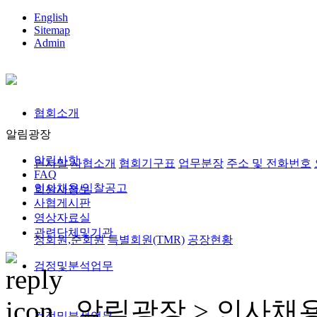
English
Sitemap
Admin
협회소개
알림광장
알림사항
인사말
사협소개
협회기구표
업무분장
주소 및 전화번호
FAQ
인사채용/입찰공고
회원사정보
사협게시판
영상자료실
관련단체및기관
정회원,준회원
특별회원(TMR)
공장현황
검정및분석업무
알림광장 >
인사채
검정및분석업무