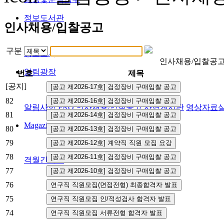
정보도서관
인사채용/입찰공고
구분
정보도서관
인사채용/입찰공
알림광장
번호
제목
[공지]
82
알림사항
FAQ
인사채용/입찰공고
사협게시판
영상자료
81
Magazine
80
79
78
격월간사료
77
76
75
74