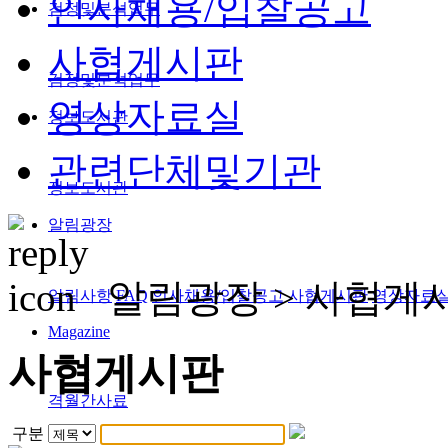
인사채용/입찰공고
검정및분석업무
사협게시판
검정및분석업무
영상자료실
정보도서관
관련단체및기관
정보도서관
알림광장
알림광장 >
사협게
알림사항
FAQ
인사채용/입찰공고
사협게시판
영상자료
Magazine
사협게시판
격월간사료
구분