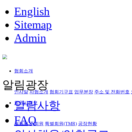
English
Sitemap
Admin
협회소개
알림광장
인사말
사협소개
협회기구표
업무분장
주소 및 전화번호
알림사항
회원사정보
FAQ
정회원,준회원
특별회원(TMR)
공장현황