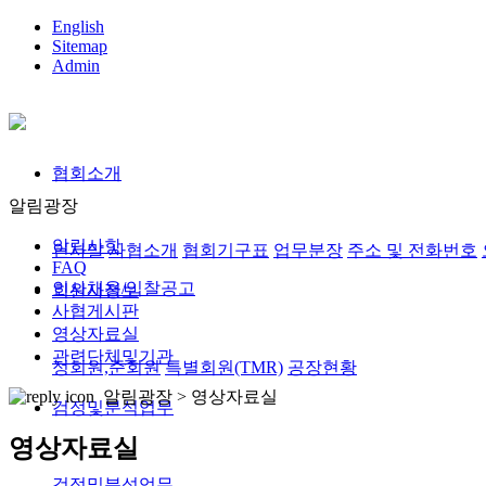
English
Sitemap
Admin
협회소개
알림광장
알림사항
인사말
사협소개
협회기구표
업무분장
주소 및 전화번호
FAQ
인사채용/입찰공고
회원사정보
사협게시판
영상자료실
관련단체및기관
정회원,준회원
특별회원(TMR)
공장현황
알림광장 >
영상자료실
검정및분석업무
영상자료실
검정및분석업무