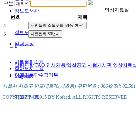
구분
영상자료실
정보도서관
번호
제목
4
정보도서관
3
알림광장
1
사료협회소개
알림사항
FAQ
인사채용/입찰공고
사협게시판
영상자료
찾아오시는길
이메일무단수집거부
Magazine
서울시 서초구 반포대로76(서초동) 우편번호 : 06649 Tel: 02.581.5721
격월간사료
COPYRIGHT © 2015 BY Kofeed. ALL RIGHTS RESERVED