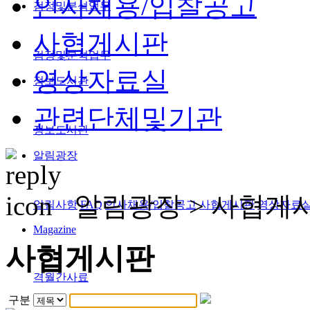
인사채용/입찰공고
검정및분석업무
사협게시판
검정및분석업무
영상자료실
정보도서관
관련단체및기관
정보도서관
알림광장
알림광장 >
사협게
알림사항
FAQ
인사채용/입찰공고
사협게시판
영상자료
Magazine
사협게시판
격월간사료
구분