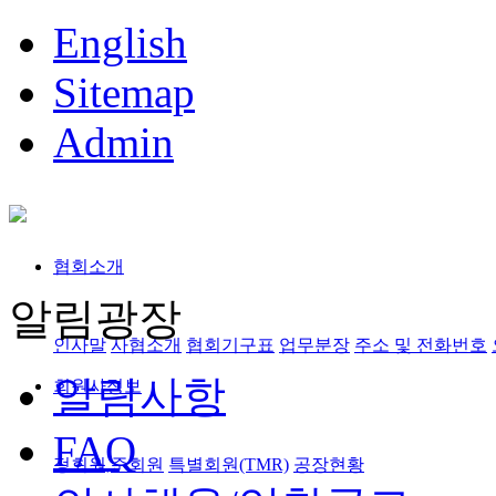
English
Sitemap
Admin
협회소개
알림광장
인사말
사협소개
협회기구표
업무분장
주소 및 전화번호
알림사항
회원사정보
FAQ
정회원,준회원
특별회원(TMR)
공장현황