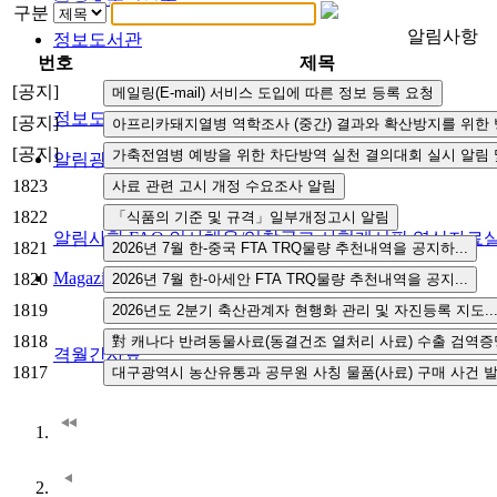
구분
알림사항
정보도서관
번호
제목
[공지]
정보도서관
[공지]
[공지]
알림광장
1823
1822
알림사항
FAQ
인사채용/입찰공고
사협게시판
영상자료
1821
Magazine
1820
1819
1818
격월간사료
1817