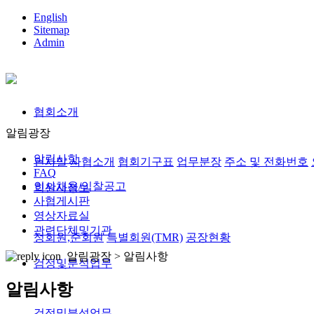
English
Sitemap
Admin
협회소개
알림광장
알림사항
인사말
사협소개
협회기구표
업무분장
주소 및 전화번호
FAQ
인사채용/입찰공고
회원사정보
사협게시판
영상자료실
관련단체및기관
정회원,준회원
특별회원(TMR)
공장현황
알림광장 >
알림사항
검정및분석업무
알림사항
검정및분석업무