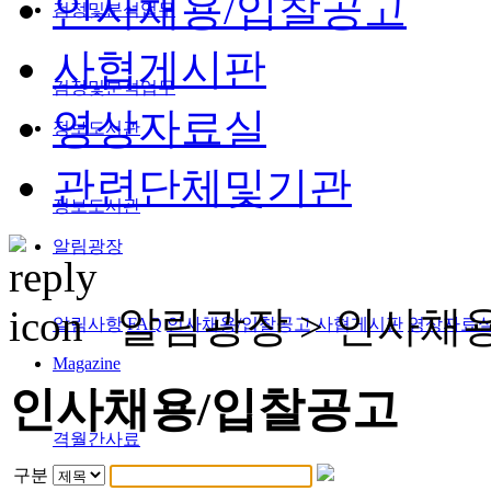
인사채용/입찰공고
검정및분석업무
사협게시판
검정및분석업무
영상자료실
정보도서관
관련단체및기관
정보도서관
알림광장
알림광장 >
인사채
알림사항
FAQ
인사채용/입찰공고
사협게시판
영상자료
Magazine
인사채용/입찰공고
격월간사료
구분