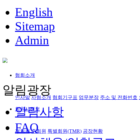
English
Sitemap
Admin
협회소개
알림광장
인사말
사협소개
협회기구표
업무분장
주소 및 전화번호
알림사항
회원사정보
FAQ
정회원,준회원
특별회원(TMR)
공장현황