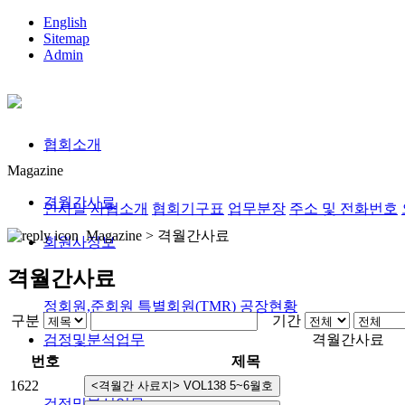
English
Sitemap
Admin
협회소개
Magazine
격월간사료
인사말
사협소개
협회기구표
업무분장
주소 및 전화번호
Magazine >
격월간사료
회원사정보
격월간사료
정회원,준회원
특별회원(TMR)
공장현황
구분
기간
검정및분석업무
격월간사료
번호
제목
1622
검정및분석업무