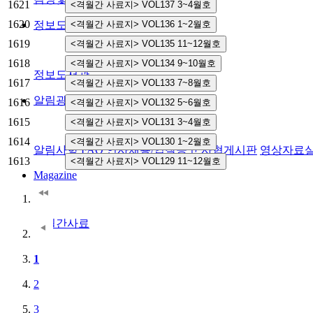
1621
1620
정보도서관
1619
1618
정보도서관
1617
알림광장
1616
1615
1614
알림사항
FAQ
인사채용/입찰공고
사협게시판
영상자료
1613
Magazine
격월간사료
1
2
3