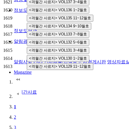
1621
1620
정보도서관
1619
1618
정보도서관
1617
알림광장
1616
1615
1614
알림사항
FAQ
인사채용/입찰공고
사협게시판
영상자료
1613
Magazine
격월간사료
1
2
3