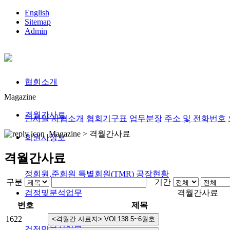
English
Sitemap
Admin
협회소개
Magazine
격월간사료
인사말
사협소개
협회기구표
업무분장
주소 및 전화번호
Magazine >
격월간사료
회원사정보
격월간사료
정회원,준회원
특별회원(TMR)
공장현황
구분
기간
검정및분석업무
격월간사료
번호
제목
1622
검정및분석업무