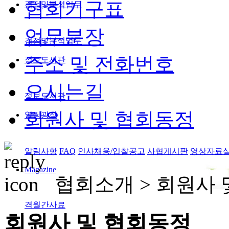
협회기구표
검정및분석업무
업무분장
검정및분석업무
주소 및 전화번호
정보도서관
오시는길
정보도서관
회원사 및 협회동정
알림광장
알림사항
FAQ
인사채용/입찰공고
사협게시판
영상자료
Magazine
협회소개 >
회원사 
격월간사료
회원사 및 협회동정