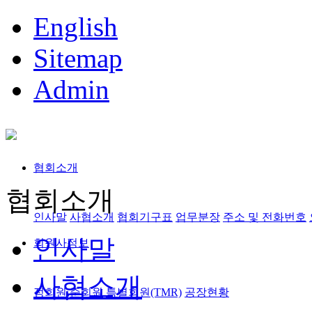
English
Sitemap
Admin
협회소개
협회소개
인사말
사협소개
협회기구표
업무분장
주소 및 전화번호
인사말
회원사정보
사협소개
정회원,준회원
특별회원(TMR)
공장현황