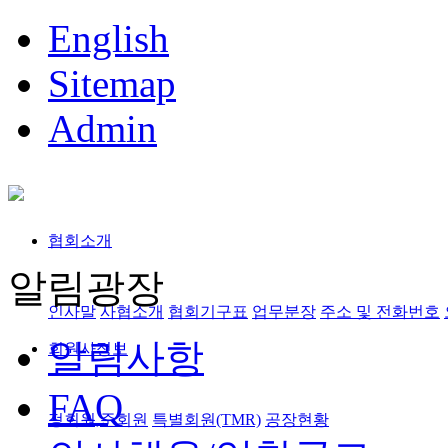
English
Sitemap
Admin
협회소개
알림광장
인사말
사협소개
협회기구표
업무분장
주소 및 전화번호
알림사항
회원사정보
FAQ
정회원,준회원
특별회원(TMR)
공장현황