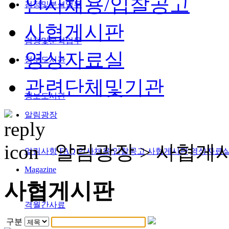
인사채용/입찰공고
검정및분석업무
사협게시판
검정및분석업무
영상자료실
정보도서관
관련단체및기관
정보도서관
알림광장
알림광장 >
사협게
알림사항
FAQ
인사채용/입찰공고
사협게시판
영상자료
Magazine
사협게시판
격월간사료
구분