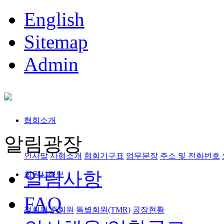
English
Sitemap
Admin
협회소개
알림광장
인사말
사협소개
협회기구표
업무분장
주소 및 전화번호
알림사항
회원사정보
FAQ
정회원,준회원
특별회원(TMR)
공장현황