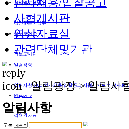
인사채용/입찰공고
검정및분석업무
사협게시판
검정및분석업무
영상자료실
정보도서관
관련단체및기관
정보도서관
알림광장
알림광장 >
알림사
알림사항
FAQ
인사채용/입찰공고
사협게시판
영상자료
Magazine
알림사항
격월간사료
구분