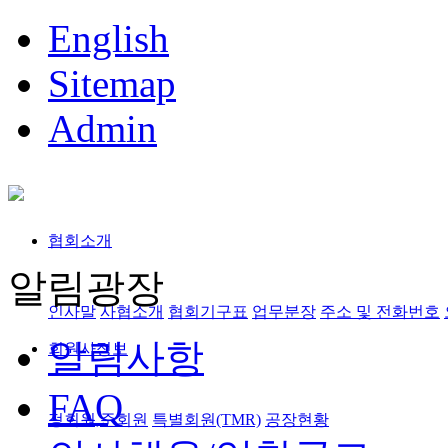
English
Sitemap
Admin
협회소개
알림광장
인사말
사협소개
협회기구표
업무분장
주소 및 전화번호
알림사항
회원사정보
FAQ
정회원,준회원
특별회원(TMR)
공장현황