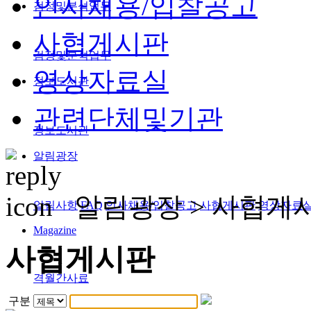
인사채용/입찰공고
검정및분석업무
사협게시판
검정및분석업무
영상자료실
정보도서관
관련단체및기관
정보도서관
알림광장
알림광장 >
사협게
알림사항
FAQ
인사채용/입찰공고
사협게시판
영상자료
Magazine
사협게시판
격월간사료
구분