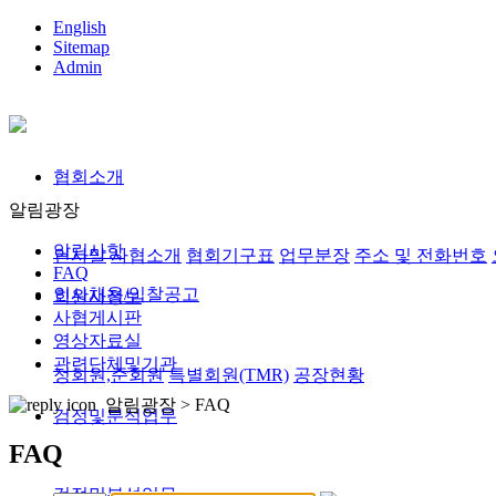
English
Sitemap
Admin
협회소개
알림광장
알림사항
인사말
사협소개
협회기구표
업무분장
주소 및 전화번호
FAQ
인사채용/입찰공고
회원사정보
사협게시판
영상자료실
관련단체및기관
정회원,준회원
특별회원(TMR)
공장현황
알림광장 >
FAQ
검정및분석업무
FAQ
검정및분석업무