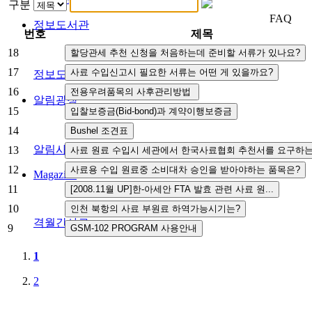
구분
FAQ
정보도서관
번호
제목
18
17
정보도서관
16
알림광장
15
14
알림사항
FAQ
인사채용/입찰공고
사협게시판
영상자료
13
12
Magazine
11
10
격월간사료
9
1
2