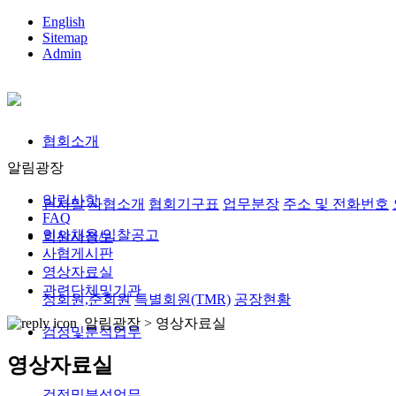
English
Sitemap
Admin
협회소개
알림광장
알림사항
인사말
사협소개
협회기구표
업무분장
주소 및 전화번호
FAQ
인사채용/입찰공고
회원사정보
사협게시판
영상자료실
관련단체및기관
정회원,준회원
특별회원(TMR)
공장현황
알림광장 >
영상자료실
검정및분석업무
영상자료실
검정및분석업무