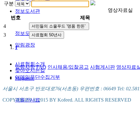
구분
영상자료실
정보도서관
번호
제목
4
정보도서관
3
알림광장
1
사료협회소개
알림사항
FAQ
인사채용/입찰공고
사협게시판
영상자료
찾아오시는길
이메일무단수집거부
Magazine
서울시 서초구 반포대로76(서초동) 우편번호 : 06649 Tel: 02.581.5721
격월간사료
COPYRIGHT © 2015 BY Kofeed. ALL RIGHTS RESERVED