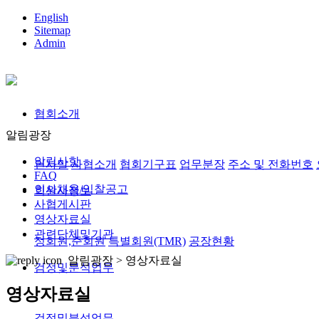
English
Sitemap
Admin
협회소개
알림광장
알림사항
인사말
사협소개
협회기구표
업무분장
주소 및 전화번호
FAQ
인사채용/입찰공고
회원사정보
사협게시판
영상자료실
관련단체및기관
정회원,준회원
특별회원(TMR)
공장현황
알림광장 >
영상자료실
검정및분석업무
영상자료실
검정및분석업무