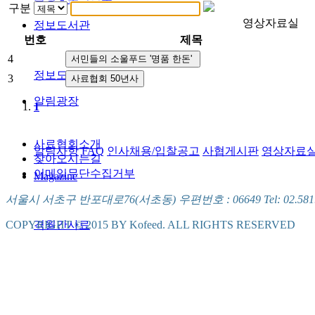
구분
영상자료실
정보도서관
번호
제목
4
정보도서관
3
알림광장
1
사료협회소개
알림사항
FAQ
인사채용/입찰공고
사협게시판
영상자료
찾아오시는길
이메일무단수집거부
Magazine
서울시 서초구 반포대로76(서초동) 우편번호 : 06649 Tel: 02.581.5721
격월간사료
COPYRIGHT © 2015 BY Kofeed. ALL RIGHTS RESERVED