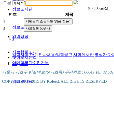
구분
영상자료실
정보도서관
번호
제목
4
정보도서관
3
알림광장
1
사료협회소개
알림사항
FAQ
인사채용/입찰공고
사협게시판
영상자료
찾아오시는길
이메일무단수집거부
Magazine
서울시 서초구 반포대로76(서초동) 우편번호 : 06649 Tel: 02.581.5721
격월간사료
COPYRIGHT © 2015 BY Kofeed. ALL RIGHTS RESERVED