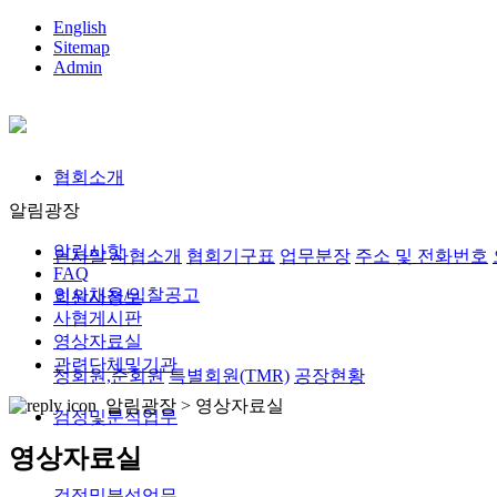
English
Sitemap
Admin
협회소개
알림광장
알림사항
인사말
사협소개
협회기구표
업무분장
주소 및 전화번호
FAQ
인사채용/입찰공고
회원사정보
사협게시판
영상자료실
관련단체및기관
정회원,준회원
특별회원(TMR)
공장현황
알림광장 >
영상자료실
검정및분석업무
영상자료실
검정및분석업무