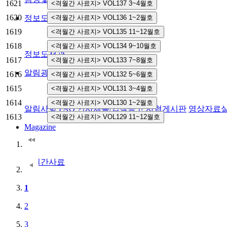
1621
1620
정보도서관
1619
1618
정보도서관
1617
알림광장
1616
1615
1614
알림사항
FAQ
인사채용/입찰공고
사협게시판
영상자료
1613
Magazine
격월간사료
1
2
3