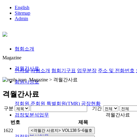
English
Sitemap
Admin
협회소개
Magazine
격월간사료
인사말
사협소개
협회기구표
업무분장
주소 및 전화번호
Magazine >
격월간사료
회원사정보
격월간사료
정회원,준회원
특별회원(TMR)
공장현황
구분
기간
검정및분석업무
격월간사료
번호
제목
1622
검정및분석업무