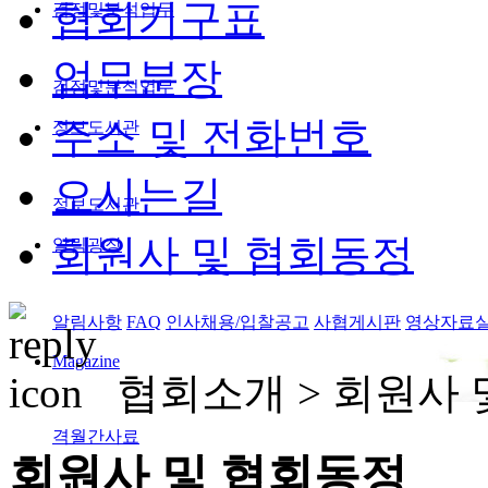
협회기구표
검정및분석업무
업무분장
검정및분석업무
주소 및 전화번호
정보도서관
오시는길
정보도서관
회원사 및 협회동정
알림광장
알림사항
FAQ
인사채용/입찰공고
사협게시판
영상자료
Magazine
협회소개 >
회원사 
격월간사료
회원사 및 협회동정