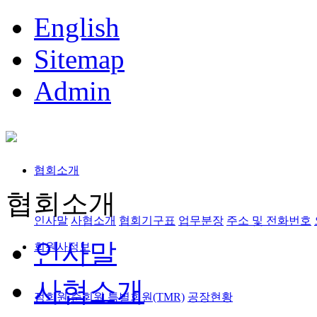
English
Sitemap
Admin
협회소개
협회소개
인사말
사협소개
협회기구표
업무분장
주소 및 전화번호
인사말
회원사정보
사협소개
정회원,준회원
특별회원(TMR)
공장현황