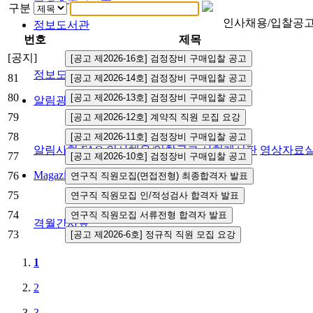
구분
인사채용/입찰공
정보도서관
번호
제목
[공지]
정보도서관
81
80
알림광장
79
78
알림사항
FAQ
인사채용/입찰공고
사협게시판
영상자료
77
Magazine
76
75
74
격월간사료
73
1
2
3