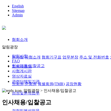
English
Sitemap
Admin
협회소개
알림광장
알림사항
인사말
사협소개
협회기구표
업무분장
주소 및 전화번호
FAQ
인사채용/입찰공고
회원사정보
사협게시판
영상자료실
관련단체및기관
정회원,준회원
특별회원(TMR)
공장현황
알림광장 >
인사채용/입찰공고
검정및분석업무
인사채용/입찰공고
검정및분석업무