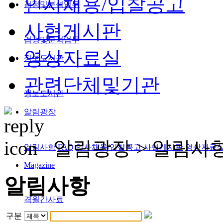
인사채용/입찰공고
검정및분석업무
사협게시판
검정및분석업무
영상자료실
정보도서관
관련단체및기관
정보도서관
알림광장
알림광장 >
알림사
알림사항
FAQ
인사채용/입찰공고
사협게시판
영상자료
Magazine
알림사항
격월간사료
구분