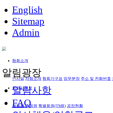
English
Sitemap
Admin
협회소개
알림광장
인사말
사협소개
협회기구표
업무분장
주소 및 전화번호
알림사항
회원사정보
FAQ
정회원,준회원
특별회원(TMR)
공장현황