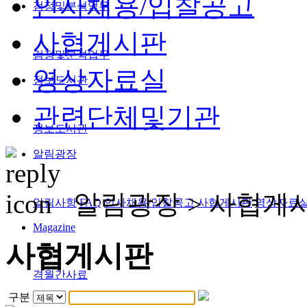
인사채용/입찰공고
검정및분석업무
사협게시판
검정및분석업무
영상자료실
정보도서관
관련단체및기관
정보도서관
알림광장
알림광장 >
사협게
알림사항
FAQ
인사채용/입찰공고
사협게시판
영상자료
Magazine
사협게시판
격월간사료
구분