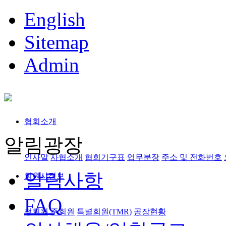
English
Sitemap
Admin
협회소개
알림광장
인사말
사협소개
협회기구표
업무분장
주소 및 전화번호
알림사항
회원사정보
FAQ
정회원,준회원
특별회원(TMR)
공장현황