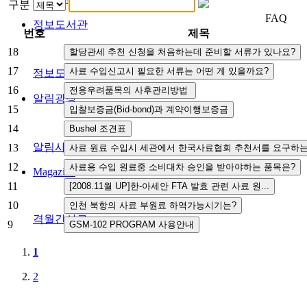
구분
FAQ
정보도서관
번호
제목
18
17
정보도서관
16
알림광장
15
14
알림사항
FAQ
인사채용/입찰공고
사협게시판
영상자료
13
12
Magazine
11
10
격월간사료
9
1
2