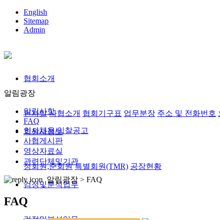
English
Sitemap
Admin
협회소개
알림광장
알림사항
인사말
사협소개
협회기구표
업무분장
주소 및 전화번호
FAQ
인사채용/입찰공고
회원사정보
사협게시판
영상자료실
관련단체및기관
정회원,준회원
특별회원(TMR)
공장현황
알림광장 >
FAQ
검정및분석업무
FAQ
검정및분석업무