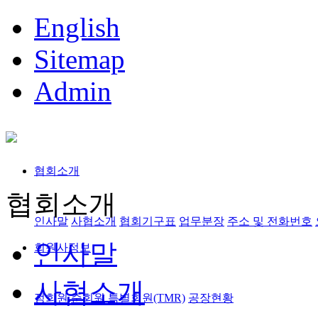
English
Sitemap
Admin
협회소개
협회소개
인사말
사협소개
협회기구표
업무분장
주소 및 전화번호
인사말
회원사정보
사협소개
정회원,준회원
특별회원(TMR)
공장현황