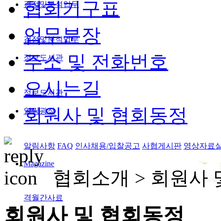
협회기구표
검정및분석업무
업무분장
검정및분석업무
주소 및 전화번호
정보도서관
오시는길
정보도서관
회원사 및 협회동정
알림광장
알림사항
FAQ
인사채용/입찰공고
사협게시판
영상자료
Magazine
협회소개 >
회원사 
격월간사료
회원사 및 협회동정