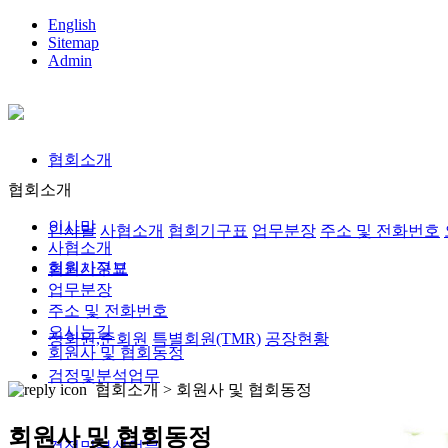
English
Sitemap
Admin
협회소개
협회소개
인사말
인사말
사협소개
협회기구표
업무분장
주소 및 전화번호
사협소개
회원사정보
협회기구표
업무분장
주소 및 전화번호
오시는길
정회원,준회원
특별회원(TMR)
공장현황
회원사 및 협회동정
검정및분석업무
협회소개 >
회원사 및 협회동정
회원사 및 협회동정
검정및분석업무