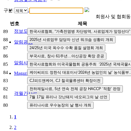
정보도서관
구분
회원사 및 협회
번호
제목
정보도서관
89
88
알림광장
87
86
알림사항
FAQ
인사채용/입찰공고
사협게시판
영상자료
85
84
Magazine
83
82
격월간사료
81
80
1
2