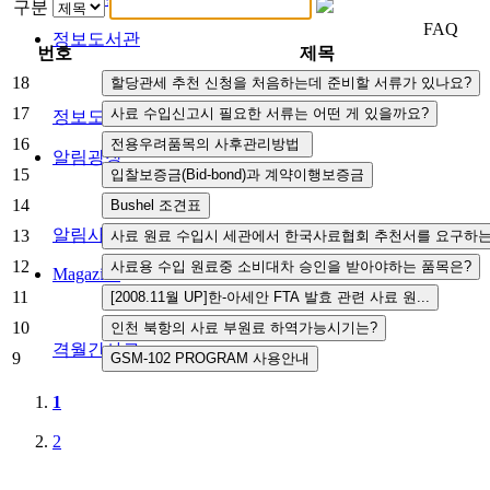
구분
FAQ
정보도서관
번호
제목
18
17
정보도서관
16
알림광장
15
14
알림사항
FAQ
인사채용/입찰공고
사협게시판
영상자료
13
12
Magazine
11
10
격월간사료
9
1
2