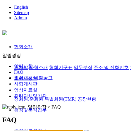
English
Sitemap
Admin
협회소개
알림광장
알림사항
인사말
사협소개
협회기구표
업무분장
주소 및 전화번호
FAQ
인사채용/입찰공고
회원사정보
사협게시판
영상자료실
관련단체및기관
정회원,준회원
특별회원(TMR)
공장현황
알림광장 >
FAQ
검정및분석업무
FAQ
검정및분석업무