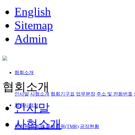
English
Sitemap
Admin
협회소개
협회소개
인사말
사협소개
협회기구표
업무분장
주소 및 전화번호
인사말
회원사정보
사협소개
정회원,준회원
특별회원(TMR)
공장현황