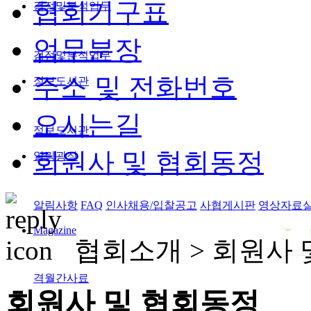
협회기구표
검정및분석업무
업무분장
검정및분석업무
주소 및 전화번호
정보도서관
오시는길
정보도서관
회원사 및 협회동정
알림광장
알림사항
FAQ
인사채용/입찰공고
사협게시판
영상자료
Magazine
협회소개 >
회원사 
격월간사료
회원사 및 협회동정