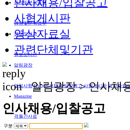
인사채용/입찰공고
검정및분석업무
사협게시판
검정및분석업무
영상자료실
정보도서관
관련단체및기관
정보도서관
알림광장
알림광장 >
인사채
알림사항
FAQ
인사채용/입찰공고
사협게시판
영상자료
Magazine
인사채용/입찰공고
격월간사료
구분