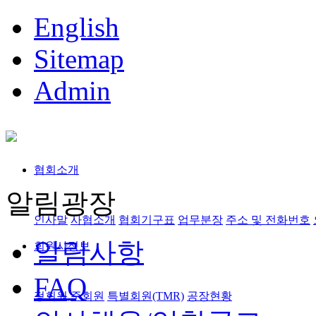
English
Sitemap
Admin
협회소개
알림광장
인사말
사협소개
협회기구표
업무분장
주소 및 전화번호
알림사항
회원사정보
FAQ
정회원,준회원
특별회원(TMR)
공장현황