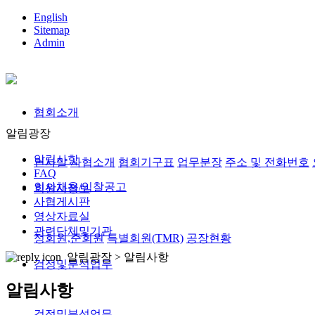
English
Sitemap
Admin
협회소개
알림광장
알림사항
인사말
사협소개
협회기구표
업무분장
주소 및 전화번호
FAQ
인사채용/입찰공고
회원사정보
사협게시판
영상자료실
관련단체및기관
정회원,준회원
특별회원(TMR)
공장현황
알림광장 >
알림사항
검정및분석업무
알림사항
검정및분석업무