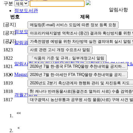
구분
알림사항
정보도서관
번호
제목
[공지]
정보도서관
[공지]
[공지]
알림광장
1823
1822
알림사항
FAQ
인사채용/입찰공고
사협게시판
영상자료
1821
Magazine
1820
1819
1818
격월간사료
1817